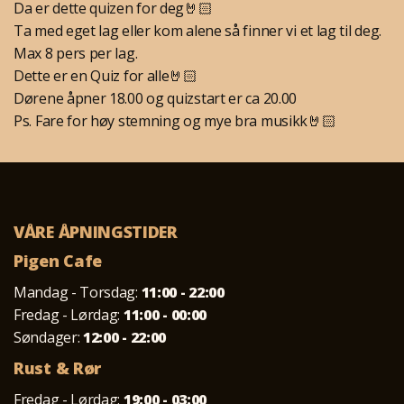
Da er dette quizen for deg🤘🏻
Ta med eget lag eller kom alene så finner vi et lag til deg.
Max 8 pers per lag.
Dette er en Quiz for alle🤘🏻
Dørene åpner 18.00 og quizstart er ca 20.00
Ps. Fare for høy stemning og mye bra musikk🤘🏻
VÅRE ÅPNINGSTIDER
Pigen Cafe
Mandag - Torsdag:
11:00 - 22:00
Fredag - Lørdag:
11:00 - 00:00
Søndager:
12:00 - 22:00
Rust & Rør
Fredag - Lørdag:
19:00 - 03:00