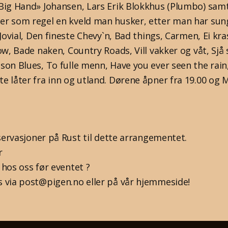
Big Hand» Johansen, Lars Erik Blokkhus (Plumbo) sam
er som regel en kveld man husker, etter man har su
 Jovial, Den fineste Chevy`n, Bad things, Carmen, Ei kr
ow, Bade naken, Country Roads, Vill vakker og våt, Sjå s
son Blues, To fulle menn, Have you ever seen the rai
 låter fra inn og utland. Dørene åpner fra 19.00 og M
eservasjoner på Rust til dette arrangementet.
r
 hos oss før eventet ?
 via post@pigen.no eller på vår hjemmeside!