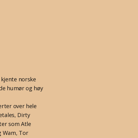
 kjente norske
ende humør og høy
rter over hele
tales, Dirty
ter som Atle
ig Wam, Tor