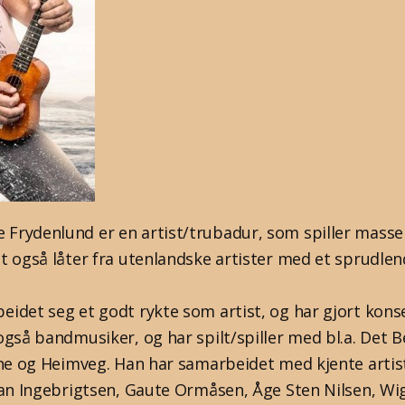
rydenlund er en artist/trubadur, som spiller masse
t også låter fra utenlandske artister med et sprudl
idet seg et godt rykte som artist, og har gjort konse
gså bandmusiker, og har spilt/spiller med bl.a. Det Be
ine og Heimveg. Han har samarbeidet med kjente artis
ian Ingebrigtsen, Gaute Ormåsen, Åge Sten Nilsen, W