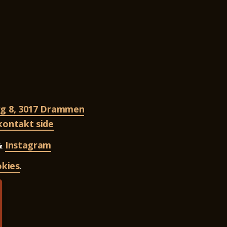
rg 8, 3017 Drammen
 kontakt side
&
Instagram
okies
.