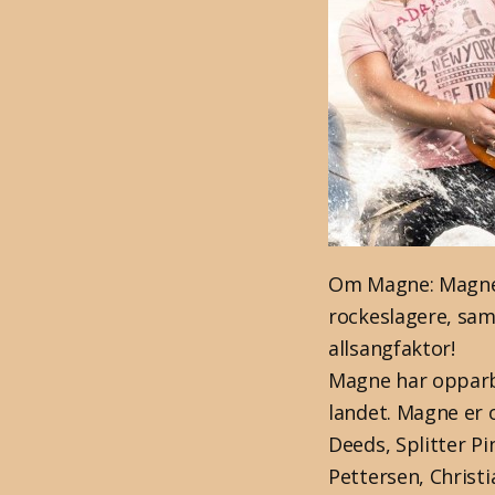
Om Magne: Magne F
rockeslagere, sam
allsangfaktor!
Magne har opparbe
landet. Magne er o
Deeds, Splitter P
Pettersen, Christ