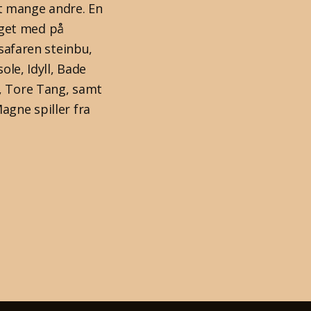
t mange andre. En
nget med på
asafaren steinbu,
ole, Idyll, Bade
n, Tore Tang, samt
agne spiller fra